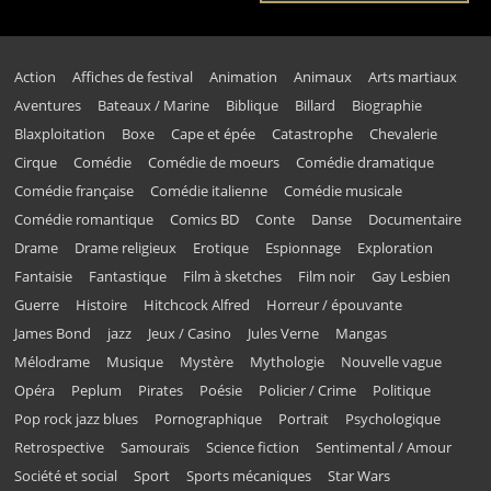
Action
Affiches de festival
Animation
Animaux
Arts martiaux
Aventures
Bateaux / Marine
Biblique
Billard
Biographie
Blaxploitation
Boxe
Cape et épée
Catastrophe
Chevalerie
Cirque
Comédie
Comédie de moeurs
Comédie dramatique
Comédie française
Comédie italienne
Comédie musicale
Comédie romantique
Comics BD
Conte
Danse
Documentaire
Drame
Drame religieux
Erotique
Espionnage
Exploration
Fantaisie
Fantastique
Film à sketches
Film noir
Gay Lesbien
Guerre
Histoire
Hitchcock Alfred
Horreur / épouvante
James Bond
jazz
Jeux / Casino
Jules Verne
Mangas
Mélodrame
Musique
Mystère
Mythologie
Nouvelle vague
Opéra
Peplum
Pirates
Poésie
Policier / Crime
Politique
Pop rock jazz blues
Pornographique
Portrait
Psychologique
Retrospective
Samouraïs
Science fiction
Sentimental / Amour
Société et social
Sport
Sports mécaniques
Star Wars