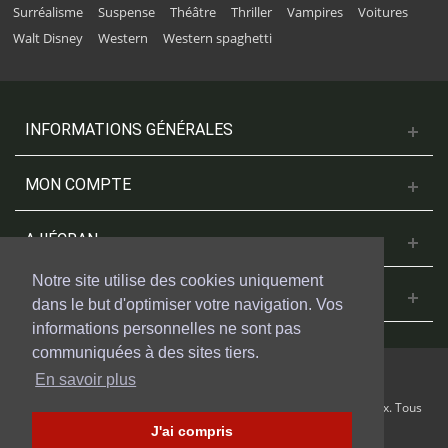
Surréalisme
Suspense
Théâtre
Thriller
Vampires
Voitures
Walt Disney
Western
Western spaghetti
INFORMATIONS GÉNÉRALES
MON COMPTE
A L'ÉCRAN
Notre site utilise des cookies uniquement
NOUS CONTACTER
dans le but d'optimiser votre navigation. Vos
informations personnelles ne sont pas
communiquées à des sites tiers.
En savoir plus
© 2018 Cinesud Affiches réalisé avec Presta Shop™ par Weblogix. Tous
droits reservés.
J'ai compris