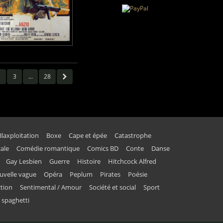
2
3
...
28
Blaxploitation
Boxe
Cape et épée
Catastrophe
ale
Comédie romantique
Comics BD
Conte
Danse
Gay Lesbien
Guerre
Histoire
Hitchcock Alfred
uvelle vague
Opéra
Peplum
Pirates
Poésie
ction
Sentimental / Amour
Société et social
Sport
 spaghetti