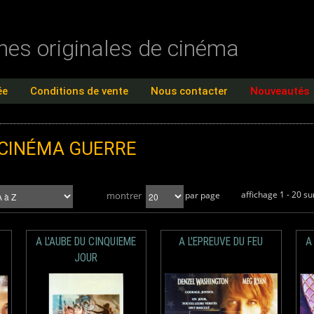
ches originales de cinéma
ée
Conditions de vente
Nous contacter
Nouveautés
 CINÉMA
GUERRE
affichage 1 - 20 su
montrer
par page
A L'AUBE DU CINQUIEME
A L'EPREUVE DU FEU
A
JOUR