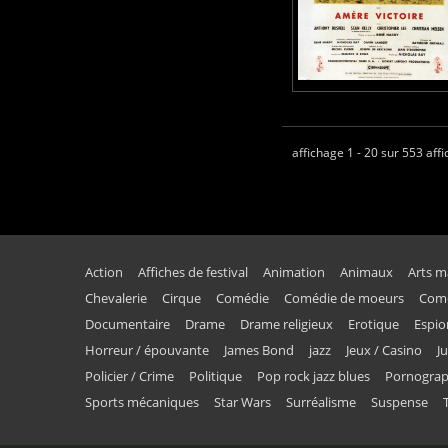
affichage 1 - 20 sur 553 aff
Action
Affiches de festival
Animation
Animaux
Arts m
Chevalerie
Cirque
Comédie
Comédie de moeurs
Comé
Documentaire
Drame
Drame religieux
Erotique
Espi
Horreur / épouvante
James Bond
jazz
Jeux / Casino
J
Policier / Crime
Politique
Pop rock jazz blues
Pornogra
Sports mécaniques
Star Wars
Surréalisme
Suspense