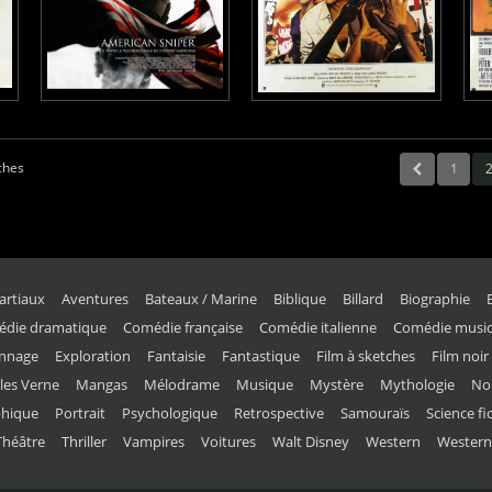
iches
1
artiaux
Aventures
Bateaux / Marine
Biblique
Billard
Biographie
die dramatique
Comédie française
Comédie italienne
Comédie music
onnage
Exploration
Fantaisie
Fantastique
Film à sketches
Film noir
ules Verne
Mangas
Mélodrame
Musique
Mystère
Mythologie
No
phique
Portrait
Psychologique
Retrospective
Samouraïs
Science fi
Théâtre
Thriller
Vampires
Voitures
Walt Disney
Western
Western