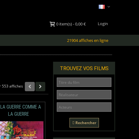
Login
0
item(s)
-
0,00 €
21904 affiches en ligne
TROUVEZ VOS FILMS
r 553 affiches
 LA GUERRE COMME A
LA GUERRE
Rechercher