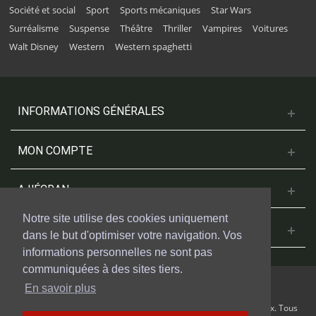
Société et social
Sport
Sports mécaniques
Star Wars
Surréalisme
Suspense
Théâtre
Thriller
Vampires
Voitures
Walt Disney
Western
Western spaghetti
INFORMATIONS GÉNÉRALES
MON COMPTE
A L'ÉCRAN
Notre site utilise des cookies uniquement
NOUS CONTACTER
dans le but d'optimiser votre navigation. Vos
informations personnelles ne sont pas
communiquées à des sites tiers.
En savoir plus
© 2018 Cinesud Affiches réalisé avec Presta Shop™ par Weblogix. Tous