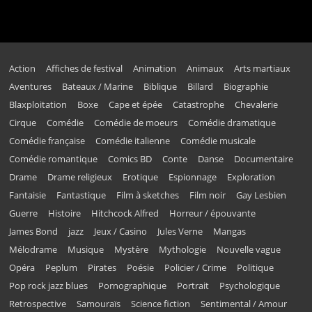
Action
Affiches de festival
Animation
Animaux
Arts martiaux
Aventures
Bateaux / Marine
Biblique
Billard
Biographie
Blaxploitation
Boxe
Cape et épée
Catastrophe
Chevalerie
Cirque
Comédie
Comédie de moeurs
Comédie dramatique
Comédie française
Comédie italienne
Comédie musicale
Comédie romantique
Comics BD
Conte
Danse
Documentaire
Drame
Drame religieux
Erotique
Espionnage
Exploration
Fantaisie
Fantastique
Film à sketches
Film noir
Gay Lesbien
Guerre
Histoire
Hitchcock Alfred
Horreur / épouvante
James Bond
jazz
Jeux / Casino
Jules Verne
Mangas
Mélodrame
Musique
Mystère
Mythologie
Nouvelle vague
Opéra
Peplum
Pirates
Poésie
Policier / Crime
Politique
Pop rock jazz blues
Pornographique
Portrait
Psychologique
Retrospective
Samouraïs
Science fiction
Sentimental / Amour