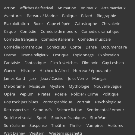
Action
Affiches de festival
Animation
Animaux
Arts martiaux
Aventures
Bateaux / Marine
Biblique
Billard
Biographie
Blaxploitation
Boxe
Cape et épée
Catastrophe
Chevalerie
Cirque
Comédie
Comédie de moeurs
Comédie dramatique
Comédie française
Comédie italienne
Comédie musicale
Comédie romantique
Comics BD
Conte
Danse
Documentaire
Drame
Drame religieux
Erotique
Espionnage
Exploration
Fantaisie
Fantastique
Film à sketches
Film noir
Gay Lesbien
Guerre
Histoire
Hitchcock Alfred
Horreur / épouvante
James Bond
jazz
Jeux / Casino
Jules Verne
Mangas
Mélodrame
Musique
Mystère
Mythologie
Nouvelle vague
Opéra
Peplum
Pirates
Poésie
Policier / Crime
Politique
Pop rock jazz blues
Pornographique
Portrait
Psychologique
Retrospective
Samouraïs
Science fiction
Sentimental / Amour
Société et social
Sport
Sports mécaniques
Star Wars
Surréalisme
Suspense
Théâtre
Thriller
Vampires
Voitures
Walt Disney
Western
Western spaghetti