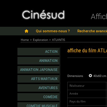
Affi
Qui sommes-nous ?
Recherche avanc
Home
>
Exploration
>
ATLANTIS
affiche du film
ATL
ACTION
ANIMATION
ANIMATION JAPONAISE
Dimensions
40x60 cm
ARTS MARTIAUX
Réalisateur
AVENTURES
Année
COMÉDIE
Pays du film
COMÉDIE MUSICALE