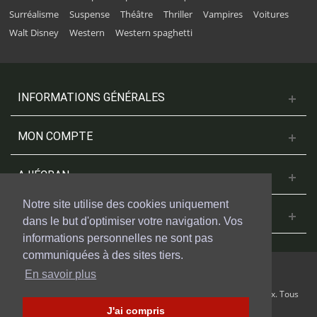
Surréalisme
Suspense
Théâtre
Thriller
Vampires
Voitures
Walt Disney
Western
Western spaghetti
INFORMATIONS GÉNÉRALES
MON COMPTE
A L'ÉCRAN
Notre site utilise des cookies uniquement
NOUS CONTACTER
dans le but d'optimiser votre navigation. Vos
informations personnelles ne sont pas
communiquées à des sites tiers.
En savoir plus
© 2018 Cinesud Affiches réalisé avec Presta Shop™ par Weblogix. Tous
droits reservés.
J'ai compris