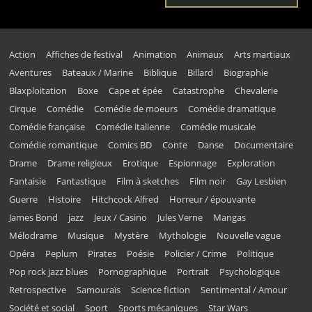
Action
Affiches de festival
Animation
Animaux
Arts martiaux
Aventures
Bateaux / Marine
Biblique
Billard
Biographie
Blaxploitation
Boxe
Cape et épée
Catastrophe
Chevalerie
Cirque
Comédie
Comédie de moeurs
Comédie dramatique
Comédie française
Comédie italienne
Comédie musicale
Comédie romantique
Comics BD
Conte
Danse
Documentaire
Drame
Drame religieux
Erotique
Espionnage
Exploration
Fantaisie
Fantastique
Film à sketches
Film noir
Gay Lesbien
Guerre
Histoire
Hitchcock Alfred
Horreur / épouvante
James Bond
jazz
Jeux / Casino
Jules Verne
Mangas
Mélodrame
Musique
Mystère
Mythologie
Nouvelle vague
Opéra
Peplum
Pirates
Poésie
Policier / Crime
Politique
Pop rock jazz blues
Pornographique
Portrait
Psychologique
Retrospective
Samouraïs
Science fiction
Sentimental / Amour
Société et social
Sport
Sports mécaniques
Star Wars