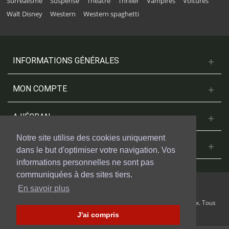
Surréalisme
Suspense
Théâtre
Thriller
Vampires
Voitures
Walt Disney
Western
Western spaghetti
INFORMATIONS GÉNÉRALES
MON COMPTE
A L'ÉCRAN
Notre site utilise des cookies uniquement
NOUS CONTACTER
dans le but d'optimiser votre navigation. Vos
informations personnelles ne sont pas
communiquées à des sites tiers.
En savoir plus
© 2018 Cinesud Affiches réalisé avec Presta Shop™ par Weblogix. Tous
droits reservés.
J'ai compris