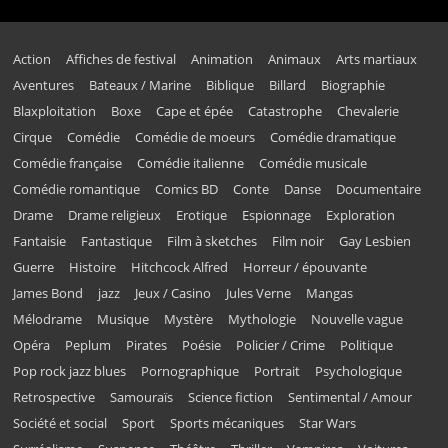
Action
Affiches de festival
Animation
Animaux
Arts martiaux
Aventures
Bateaux / Marine
Biblique
Billard
Biographie
Blaxploitation
Boxe
Cape et épée
Catastrophe
Chevalerie
Cirque
Comédie
Comédie de moeurs
Comédie dramatique
Comédie française
Comédie italienne
Comédie musicale
Comédie romantique
Comics BD
Conte
Danse
Documentaire
Drame
Drame religieux
Erotique
Espionnage
Exploration
Fantaisie
Fantastique
Film à sketches
Film noir
Gay Lesbien
Guerre
Histoire
Hitchcock Alfred
Horreur / épouvante
James Bond
jazz
Jeux / Casino
Jules Verne
Mangas
Mélodrame
Musique
Mystère
Mythologie
Nouvelle vague
Opéra
Peplum
Pirates
Poésie
Policier / Crime
Politique
Pop rock jazz blues
Pornographique
Portrait
Psychologique
Retrospective
Samouraïs
Science fiction
Sentimental / Amour
Société et social
Sport
Sports mécaniques
Star Wars