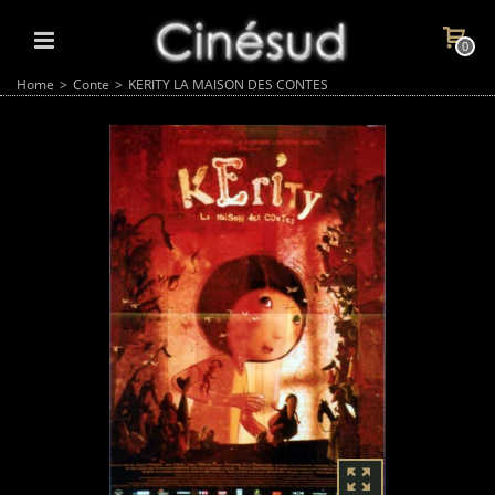
0
Home
>
Conte
>
KERITY LA MAISON DES CONTES