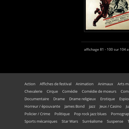
affichage 81 - 100 sur 104 a
Action
Affiches de festival
Animation
Animaux
Arts m
Chevalerie
Cirque
Comédie
Comédie de moeurs
Comé
Documentaire
Drame
Drame religieux
Erotique
Espi
Horreur / épouvante
James Bond
jazz
Jeux / Casino
J
Policier / Crime
Politique
Pop rock jazz blues
Pornogra
Sports mécaniques
Star Wars
Surréalisme
Suspense