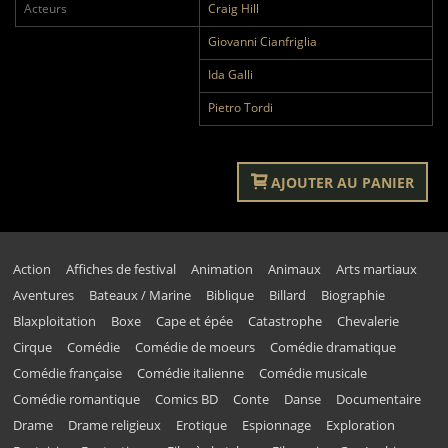
Acteurs
Craig Hill
Giovanni Cianfriglia
Ida Galli
Pietro Tordi
AJOUTER AU PANIER
Action
Affiches de festival
Animation
Animaux
Arts martiaux
Aventures
Bateaux / Marine
Biblique
Billard
Biographie
Blaxploitation
Boxe
Cape et épée
Catastrophe
Chevalerie
Cirque
Comédie
Comédie de moeurs
Comédie dramatique
Comédie française
Comédie italienne
Comédie musicale
Comédie romantique
Comics BD
Conte
Danse
Documentaire
Drame
Drame religieux
Erotique
Espionnage
Exploration