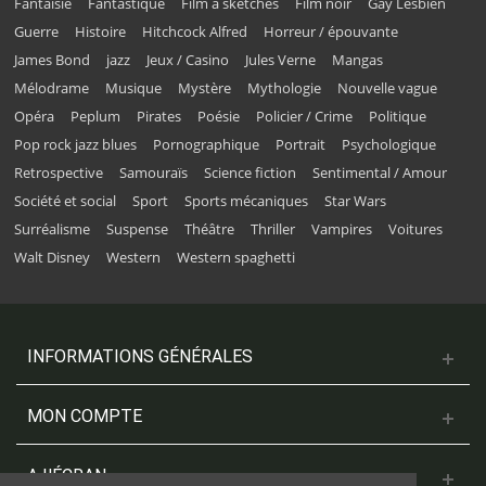
Fantaisie
Fantastique
Film à sketches
Film noir
Gay Lesbien
Guerre
Histoire
Hitchcock Alfred
Horreur / épouvante
James Bond
jazz
Jeux / Casino
Jules Verne
Mangas
Mélodrame
Musique
Mystère
Mythologie
Nouvelle vague
Opéra
Peplum
Pirates
Poésie
Policier / Crime
Politique
Pop rock jazz blues
Pornographique
Portrait
Psychologique
Retrospective
Samouraïs
Science fiction
Sentimental / Amour
Société et social
Sport
Sports mécaniques
Star Wars
Surréalisme
Suspense
Théâtre
Thriller
Vampires
Voitures
Walt Disney
Western
Western spaghetti
INFORMATIONS GÉNÉRALES
MON COMPTE
A L'ÉCRAN