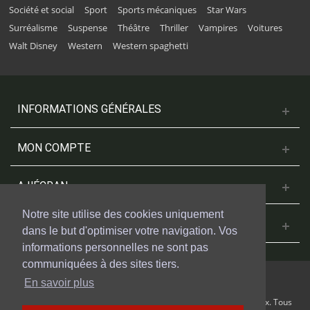
Société et social
Sport
Sports mécaniques
Star Wars
Surréalisme
Suspense
Théâtre
Thriller
Vampires
Voitures
Walt Disney
Western
Western spaghetti
INFORMATIONS GÉNÉRALES
MON COMPTE
A L'ÉCRAN
Notre site utilise des cookies uniquement
NOUS CONTACTER
dans le but d'optimiser votre navigation. Vos
informations personnelles ne sont pas
communiquées à des sites tiers.
En savoir plus
© 2018 Cinesud Affiches réalisé avec Presta Shop™ par Weblogix. Tous