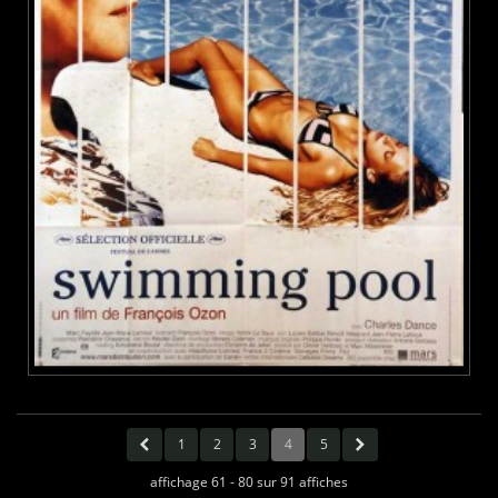
1
2
3
4
5
affichage 61 - 80 sur 91 affiches