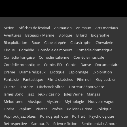
Action
Affiches de festival
Animation
Animaux
Arts martiaux
Aventures
Bateaux / Marine
Biblique
Billard
Biographie
Blaxploitation
Boxe
Cape et épée
Catastrophe
Chevalerie
Cirque
Comédie
Comédie de moeurs
Comédie dramatique
Comédie française
Comédie italienne
Comédie musicale
Comédie romantique
Comics BD
Conte
Danse
Documentaire
Drame
Drame religieux
Erotique
Espionnage
Exploration
Fantaisie
Fantastique
Film à sketches
Film noir
Gay Lesbien
Guerre
Histoire
Hitchcock Alfred
Horreur / épouvante
James Bond
jazz
Jeux / Casino
Jules Verne
Mangas
Mélodrame
Musique
Mystère
Mythologie
Nouvelle vague
Opéra
Peplum
Pirates
Poésie
Policier / Crime
Politique
Pop rock jazz blues
Pornographique
Portrait
Psychologique
Retrospective
Samouraïs
Science fiction
Sentimental / Amour