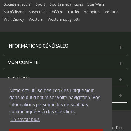
Société et social
Sport
Sports mécaniques
Star Wars
Surréalisme
Suspense
Théâtre
Thriller
Vampires
Voitures
Walt Disney
Western
Western spaghetti
INFORMATIONS GÉNÉRALES
MON COMPTE
A L'ÉCRAN
Notre site utilise des cookies uniquement
NOUS CONTACTER
dans le but d'optimiser votre navigation. Vos
informations personnelles ne sont pas
communiquées à des sites tiers.
En savoir plus
© 2018 Cinesud Affiches réalisé avec Presta Shop™ par Weblogix. Tous