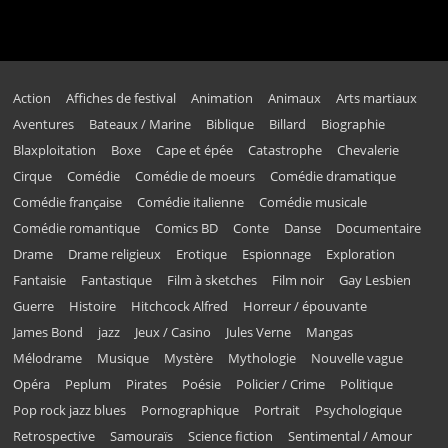
Action
Affiches de festival
Animation
Animaux
Arts martiaux
Aventures
Bateaux / Marine
Biblique
Billard
Biographie
Blaxploitation
Boxe
Cape et épée
Catastrophe
Chevalerie
Cirque
Comédie
Comédie de moeurs
Comédie dramatique
Comédie française
Comédie italienne
Comédie musicale
Comédie romantique
Comics BD
Conte
Danse
Documentaire
Drame
Drame religieux
Erotique
Espionnage
Exploration
Fantaisie
Fantastique
Film à sketches
Film noir
Gay Lesbien
Guerre
Histoire
Hitchcock Alfred
Horreur / épouvante
James Bond
jazz
Jeux / Casino
Jules Verne
Mangas
Mélodrame
Musique
Mystère
Mythologie
Nouvelle vague
Opéra
Peplum
Pirates
Poésie
Policier / Crime
Politique
Pop rock jazz blues
Pornographique
Portrait
Psychologique
Retrospective
Samouraïs
Science fiction
Sentimental / Amour