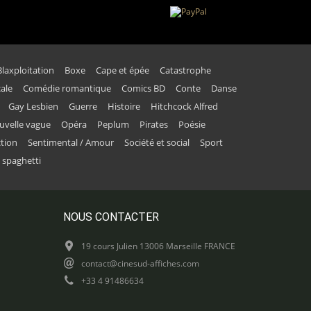
Blaxploitation
Boxe
Cape et épée
Catastrophe
ale
Comédie romantique
Comics BD
Conte
Danse
Gay Lesbien
Guerre
Histoire
Hitchcock Alfred
uvelle vague
Opéra
Peplum
Pirates
Poésie
ction
Sentimental / Amour
Société et social
Sport
 spaghetti
NOUS CONTACTER
19 cours Julien 13006 Marseille FRANCE
contact@cinesud-affiches.com
+33 4 91486634