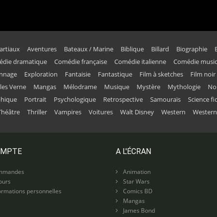
artiaux
Aventures
Bateaux / Marine
Biblique
Billard
Biographie
die dramatique
Comédie française
Comédie italienne
Comédie music
onnage
Exploration
Fantaisie
Fantastique
Film à sketches
Film noir
ules Verne
Mangas
Mélodrame
Musique
Mystère
Mythologie
No
phique
Portrait
Psychologique
Retrospective
Samouraïs
Science fi
Théâtre
Thriller
Vampires
Voitures
Walt Disney
Western
Western
OMPTE
A L'ÉCRAN
mmandes
Animation
ours
Star Wars
rmations personnelles
Comics BD
Mangas
James Bond