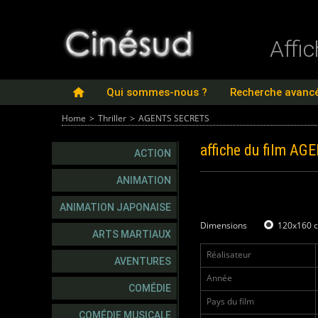
Affi
Qui sommes-nous ?
Recherche avanc
Home
>
Thriller
>
AGENTS SECRETS
affiche du film
AGE
ACTION
ANIMATION
ANIMATION JAPONAISE
Dimensions
120x160 
ARTS MARTIAUX
Réalisateur
AVENTURES
Année
COMÉDIE
Pays du film
COMÉDIE MUSICALE