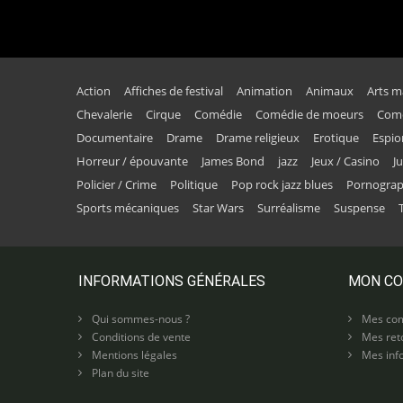
Action
Affiches de festival
Animation
Animaux
Arts m
Chevalerie
Cirque
Comédie
Comédie de moeurs
Comé
Documentaire
Drame
Drame religieux
Erotique
Espi
Horreur / épouvante
James Bond
jazz
Jeux / Casino
J
Policier / Crime
Politique
Pop rock jazz blues
Pornogra
Sports mécaniques
Star Wars
Surréalisme
Suspense
INFORMATIONS GÉNÉRALES
MON C
Qui sommes-nous ?
Mes co
Conditions de vente
Mes ret
Mentions légales
Mes info
Plan du site