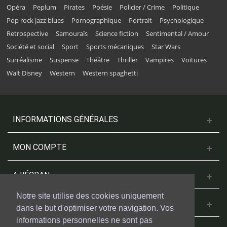
Opéra
Peplum
Pirates
Poésie
Policier / Crime
Politique
Pop rock jazz blues
Pornographique
Portrait
Psychologique
Retrospective
Samouraïs
Science fiction
Sentimental / Amour
Société et social
Sport
Sports mécaniques
Star Wars
Surréalisme
Suspense
Théâtre
Thriller
Vampires
Voitures
Walt Disney
Western
Western spaghetti
INFORMATIONS GÉNÉRALES
MON COMPTE
A L'ÉCRAN
Notre site utilise des cookies uniquement
NOUS CONTACTER
dans le but d'optimiser votre navigation. Vos
informations personnelles ne sont pas