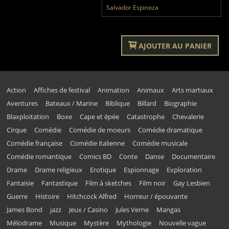
Salvador Espinoza
AJOUTER AU PANIER
Action
Affiches de festival
Animation
Animaux
Arts martiaux
Aventures
Bateaux / Marine
Biblique
Billard
Biographie
Blaxploitation
Boxe
Cape et épée
Catastrophe
Chevalerie
Cirque
Comédie
Comédie de moeurs
Comédie dramatique
Comédie française
Comédie italienne
Comédie musicale
Comédie romantique
Comics BD
Conte
Danse
Documentaire
Drame
Drame religieux
Erotique
Espionnage
Exploration
Fantaisie
Fantastique
Film à sketches
Film noir
Gay Lesbien
Guerre
Histoire
Hitchcock Alfred
Horreur / épouvante
James Bond
jazz
Jeux / Casino
Jules Verne
Mangas
Mélodrame
Musique
Mystère
Mythologie
Nouvelle vague