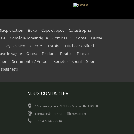
Blaxploitation
Boxe
Cape et épée
Catastrophe
ale
Comédie romantique
Comics BD
Conte
Danse
Gay Lesbien
Guerre
Histoire
Hitchcock Alfred
uvelle vague
Opéra
Peplum
Pirates
Poésie
ction
Sentimental / Amour
Société et social
Sport
 spaghetti
NOUS CONTACTER
19 cours Julien 13006 Marseille FRANCE
contact@cinesud-affiches.com
+33 4 91486634