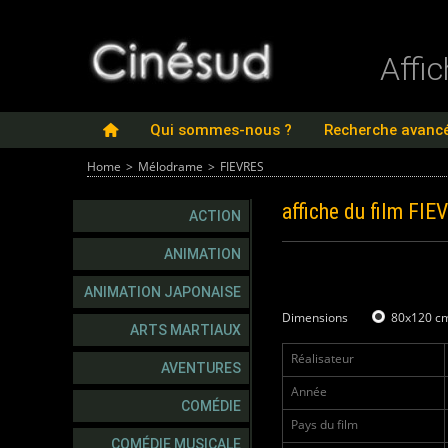
Affi
Qui sommes-nous ?
Recherche avanc
Home
>
Mélodrame
>
FIEVRES
affiche du film
FIE
ACTION
ANIMATION
ANIMATION JAPONAISE
Dimensions
80x120 c
ARTS MARTIAUX
Réalisateur
AVENTURES
Année
COMÉDIE
Pays du film
COMÉDIE MUSICALE