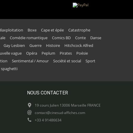
Blaxploitation
Boxe
Cape et épée
Catastrophe
ale
Comédie romantique
Comics BD
Conte
Danse
Gay Lesbien
Guerre
Histoire
Hitchcock Alfred
uvelle vague
Opéra
Peplum
Pirates
Poésie
ction
Sentimental / Amour
Société et social
Sport
 spaghetti
NOUS CONTACTER
19 cours Julien 13006 Marseille FRANCE
contact@cinesud-affiches.com
+33 4 91486634