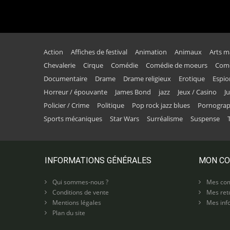
Action
Affiches de festival
Animation
Animaux
Arts m
Chevalerie
Cirque
Comédie
Comédie de moeurs
Comé
Documentaire
Drame
Drame religieux
Erotique
Espi
Horreur / épouvante
James Bond
jazz
Jeux / Casino
J
Policier / Crime
Politique
Pop rock jazz blues
Pornogra
Sports mécaniques
Star Wars
Surréalisme
Suspense
INFORMATIONS GÉNÉRALES
MON C
Qui sommes-nous ?
Mes co
Conditions de vente
Mes ret
Mentions légales
Mes info
Plan du site