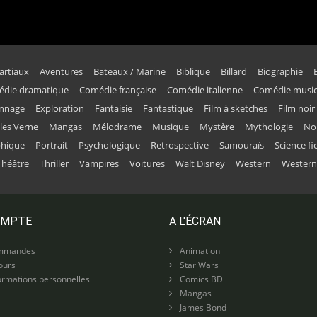
artiaux
Aventures
Bateaux / Marine
Biblique
Billard
Biographie
die dramatique
Comédie française
Comédie italienne
Comédie music
onnage
Exploration
Fantaisie
Fantastique
Film à sketches
Film noir
ules Verne
Mangas
Mélodrame
Musique
Mystère
Mythologie
No
phique
Portrait
Psychologique
Retrospective
Samouraïs
Science fi
Théâtre
Thriller
Vampires
Voitures
Walt Disney
Western
Western
OMPTE
A L'ÉCRAN
mmandes
Animation
ours
Star Wars
rmations personnelles
Comics BD
Mangas
James Bond