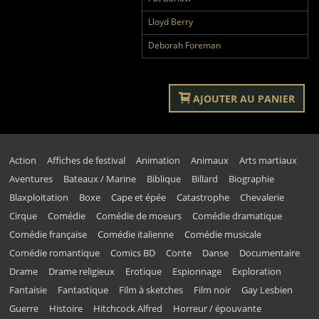
Lloyd Berry
Deborah Foreman
AJOUTER AU PANIER
Action
Affiches de festival
Animation
Animaux
Arts martiaux
Aventures
Bateaux / Marine
Biblique
Billard
Biographie
Blaxploitation
Boxe
Cape et épée
Catastrophe
Chevalerie
Cirque
Comédie
Comédie de moeurs
Comédie dramatique
Comédie française
Comédie italienne
Comédie musicale
Comédie romantique
Comics BD
Conte
Danse
Documentaire
Drame
Drame religieux
Erotique
Espionnage
Exploration
Fantaisie
Fantastique
Film à sketches
Film noir
Gay Lesbien
Guerre
Histoire
Hitchcock Alfred
Horreur / épouvante