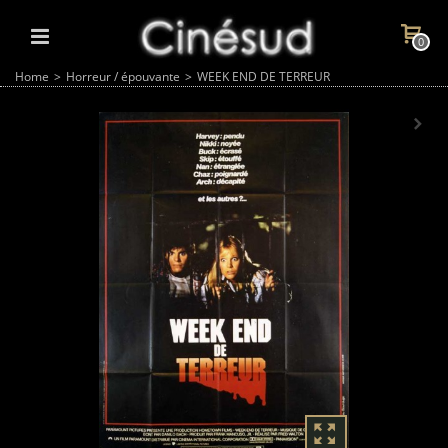
0
Home
>
Horreur / épouvante
>
WEEK END DE TERREUR