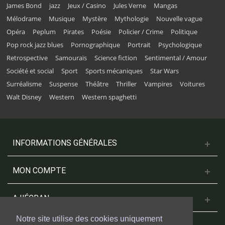
James Bond
jazz
Jeux / Casino
Jules Verne
Mangas
Mélodrame
Musique
Mystère
Mythologie
Nouvelle vague
Opéra
Peplum
Pirates
Poésie
Policier / Crime
Politique
Pop rock jazz blues
Pornographique
Portrait
Psychologique
Retrospective
Samouraïs
Science fiction
Sentimental / Amour
Société et social
Sport
Sports mécaniques
Star Wars
Surréalisme
Suspense
Théâtre
Thriller
Vampires
Voitures
Walt Disney
Western
Western spaghetti
INFORMATIONS GÉNÉRALES
MON COMPTE
A L'ÉCRAN
Notre site utilise des cookies uniquement