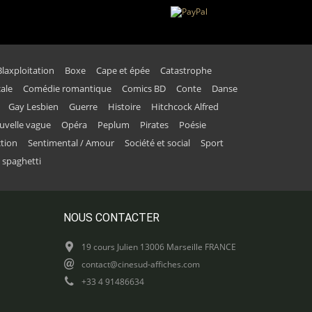
Blaxploitation
Boxe
Cape et épée
Catastrophe
ale
Comédie romantique
Comics BD
Conte
Danse
Gay Lesbien
Guerre
Histoire
Hitchcock Alfred
uvelle vague
Opéra
Peplum
Pirates
Poésie
ction
Sentimental / Amour
Société et social
Sport
 spaghetti
NOUS CONTACTER
19 cours Julien 13006 Marseille FRANCE
contact@cinesud-affiches.com
+33 4 91486634