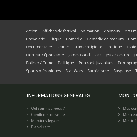
Action
Affiches de festival
Animation
Animaux
Arts m
Chevalerie
Cirque
Comédie
Comédie de moeurs
Comé
Documentaire
Drame
Drame religieux
Erotique
Espi
Horreur / épouvante
James Bond
jazz
Jeux / Casino
J
Policier / Crime
Politique
Pop rock jazz blues
Pornogra
Sports mécaniques
Star Wars
Surréalisme
Suspense
INFORMATIONS GÉNÉRALES
MON C
Qui sommes-nous ?
Mes co
Conditions de vente
Mes ret
Mentions légales
Mes info
Plan du site