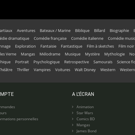
artiaux
Aventures
Bateaux / Marine
Biblique
Billard
Biographie
die dramatique
Comédie française
Comédie italienne
Comédie music
onnage
Exploration
Fantaisie
Fantastique
Film à sketches
Film noir
ules Verne
Mangas
Mélodrame
Musique
Mystère
Mythologie
No
phique
Portrait
Psychologique
Retrospective
Samouraïs
Science fi
Théâtre
Thriller
Vampires
Voitures
Walt Disney
Western
Western
OMPTE
A L'ÉCRAN
mmandes
Animation
ours
Star Wars
rmations personnelles
Comics BD
Mangas
James Bond