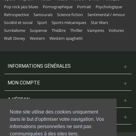
Pop rock jazz blues
Pornographique
Portrait
Psychologique
Retrospective
Samouraïs
Science fiction
Sentimental / Amour
Société et social
Sport
Sports mécaniques
Star Wars
Surréalisme
Suspense
Théâtre
Thriller
Vampires
Voitures
Walt Disney
Western
Western spaghetti
INFORMATIONS GÉNÉRALES
MON COMPTE
A L'ÉCRAN
Notre site utilise des cookies uniquement
NOUS CONTACTER
dans le but d'optimiser votre navigation. Vos
informations personnelles ne sont pas
communiquées à des sites tiers.