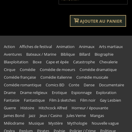
AJOUTER AU PANIER
Action
Affiches de festival
Animation
Animaux
Arts martiaux
Aventures
Bateaux / Marine
Biblique
Billard
Biographie
Blaxploitation
Boxe
Cape et épée
Catastrophe
Chevalerie
Cirque
Comédie
Comédie de moeurs
Comédie dramatique
Comédie française
Comédie italienne
Comédie musicale
Comédie romantique
Comics BD
Conte
Danse
Documentaire
Drame
Drame religieux
Erotique
Espionnage
Exploration
Fantaisie
Fantastique
Film à sketches
Film noir
Gay Lesbien
Guerre
Histoire
Hitchcock Alfred
Horreur / épouvante
James Bond
jazz
Jeux / Casino
Jules Verne
Mangas
Mélodrame
Musique
Mystère
Mythologie
Nouvelle vague
Opéra
Peplum
Pirates
Poésie
Policier / Crime
Politique