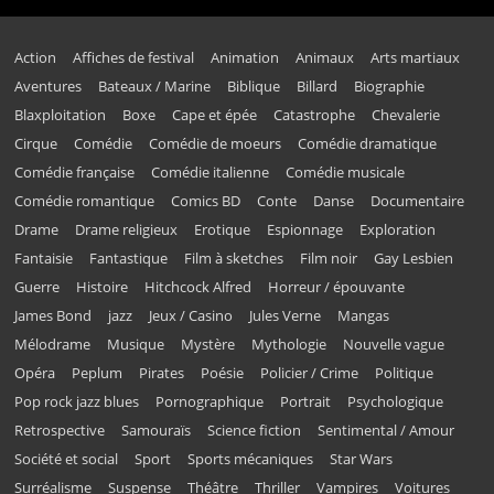
Action
Affiches de festival
Animation
Animaux
Arts martiaux
Aventures
Bateaux / Marine
Biblique
Billard
Biographie
Blaxploitation
Boxe
Cape et épée
Catastrophe
Chevalerie
Cirque
Comédie
Comédie de moeurs
Comédie dramatique
Comédie française
Comédie italienne
Comédie musicale
Comédie romantique
Comics BD
Conte
Danse
Documentaire
Drame
Drame religieux
Erotique
Espionnage
Exploration
Fantaisie
Fantastique
Film à sketches
Film noir
Gay Lesbien
Guerre
Histoire
Hitchcock Alfred
Horreur / épouvante
James Bond
jazz
Jeux / Casino
Jules Verne
Mangas
Mélodrame
Musique
Mystère
Mythologie
Nouvelle vague
Opéra
Peplum
Pirates
Poésie
Policier / Crime
Politique
Pop rock jazz blues
Pornographique
Portrait
Psychologique
Retrospective
Samouraïs
Science fiction
Sentimental / Amour
Société et social
Sport
Sports mécaniques
Star Wars
Surréalisme
Suspense
Théâtre
Thriller
Vampires
Voitures