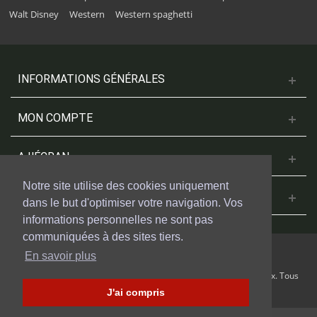
Walt Disney
Western
Western spaghetti
INFORMATIONS GÉNÉRALES
MON COMPTE
A L'ÉCRAN
Notre site utilise des cookies uniquement
NOUS CONTACTER
dans le but d'optimiser votre navigation. Vos
informations personnelles ne sont pas
communiquées à des sites tiers.
En savoir plus
© 2018 Cinesud Affiches réalisé avec Presta Shop™ par Weblogix. Tous
droits reservés.
J'ai compris