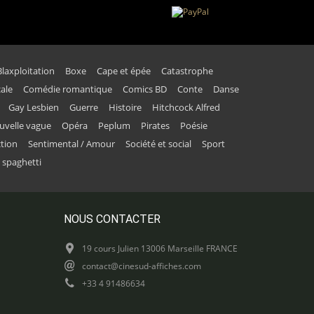
Blaxploitation
Boxe
Cape et épée
Catastrophe
ale
Comédie romantique
Comics BD
Conte
Danse
Gay Lesbien
Guerre
Histoire
Hitchcock Alfred
uvelle vague
Opéra
Peplum
Pirates
Poésie
ction
Sentimental / Amour
Société et social
Sport
 spaghetti
NOUS CONTACTER
19 cours Julien 13006 Marseille FRANCE
contact@cinesud-affiches.com
+33 4 91486634