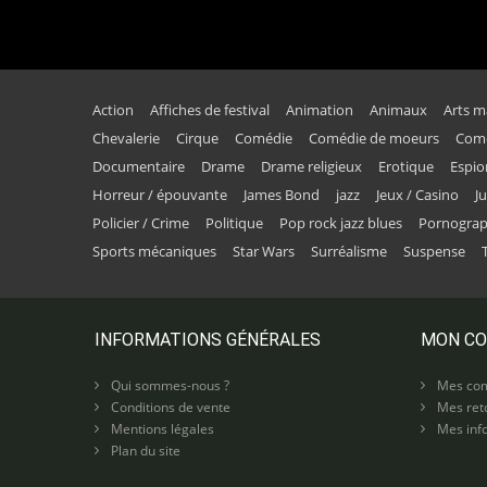
Action
Affiches de festival
Animation
Animaux
Arts m
Chevalerie
Cirque
Comédie
Comédie de moeurs
Comé
Documentaire
Drame
Drame religieux
Erotique
Espi
Horreur / épouvante
James Bond
jazz
Jeux / Casino
J
Policier / Crime
Politique
Pop rock jazz blues
Pornogra
Sports mécaniques
Star Wars
Surréalisme
Suspense
INFORMATIONS GÉNÉRALES
MON C
Qui sommes-nous ?
Mes co
Conditions de vente
Mes ret
Mentions légales
Mes info
Plan du site