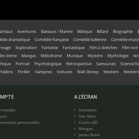
artiaux
Aventures
Bateaux / Marine
Biblique
Billard
Biographie
die dramatique
Comédie française
Comédie italienne
Comédie music
onnage
Exploration
Fantaisie
Fantastique
Film à sketches
Film noir
ules Verne
Mangas
Mélodrame
Musique
Mystère
Mythologie
No
phique
Portrait
Psychologique
Retrospective
Samouraïs
Science fi
Théâtre
Thriller
Vampires
Voitures
Walt Disney
Western
Western
OMPTE
A L'ÉCRAN
mmandes
Animation
ours
Star Wars
rmations personnelles
Comics BD
Mangas
James Bond