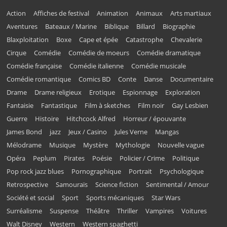
Action
Affiches de festival
Animation
Animaux
Arts martiaux
Aventures
Bateaux / Marine
Biblique
Billard
Biographie
Blaxploitation
Boxe
Cape et épée
Catastrophe
Chevalerie
Cirque
Comédie
Comédie de moeurs
Comédie dramatique
Comédie française
Comédie italienne
Comédie musicale
Comédie romantique
Comics BD
Conte
Danse
Documentaire
Drame
Drame religieux
Erotique
Espionnage
Exploration
Fantaisie
Fantastique
Film à sketches
Film noir
Gay Lesbien
Guerre
Histoire
Hitchcock Alfred
Horreur / épouvante
James Bond
jazz
Jeux / Casino
Jules Verne
Mangas
Mélodrame
Musique
Mystère
Mythologie
Nouvelle vague
Opéra
Peplum
Pirates
Poésie
Policier / Crime
Politique
Pop rock jazz blues
Pornographique
Portrait
Psychologique
Retrospective
Samouraïs
Science fiction
Sentimental / Amour
Société et social
Sport
Sports mécaniques
Star Wars
Surréalisme
Suspense
Théâtre
Thriller
Vampires
Voitures
Walt Disney
Western
Western spaghetti