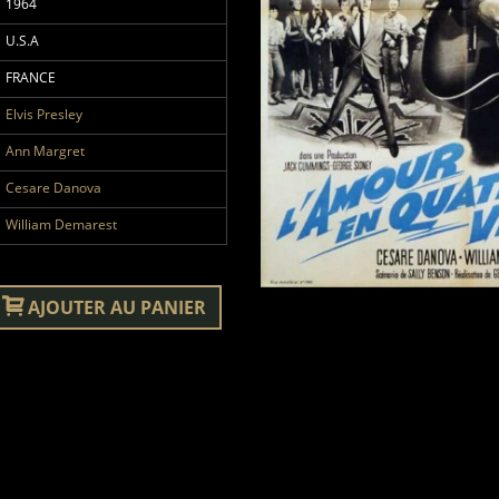
1964
U.S.A
FRANCE
Elvis Presley
Ann Margret
Cesare Danova
William Demarest
AJOUTER AU PANIER