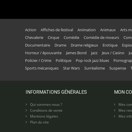
Action
Affiches de festival
Animation
Animaux
Arts m
Chevalerie
Cirque
Comédie
Comédie de moeurs
Comé
Documentaire
Drame
Drame religieux
Erotique
Espi
Horreur / épouvante
James Bond
jazz
Jeux / Casino
J
Policier / Crime
Politique
Pop rock jazz blues
Pornogra
Sports mécaniques
Star Wars
Surréalisme
Suspense
INFORMATIONS GÉNÉRALES
MON C
Qui sommes-nous ?
Mes co
Conditions de vente
Mes ret
Mentions légales
Mes info
Plan du site