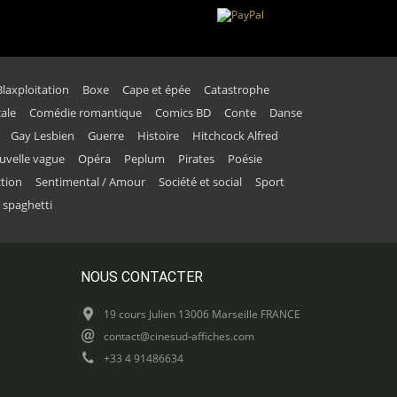
Blaxploitation
Boxe
Cape et épée
Catastrophe
ale
Comédie romantique
Comics BD
Conte
Danse
Gay Lesbien
Guerre
Histoire
Hitchcock Alfred
uvelle vague
Opéra
Peplum
Pirates
Poésie
ction
Sentimental / Amour
Société et social
Sport
 spaghetti
NOUS CONTACTER
19 cours Julien 13006 Marseille FRANCE
contact@cinesud-affiches.com
+33 4 91486634