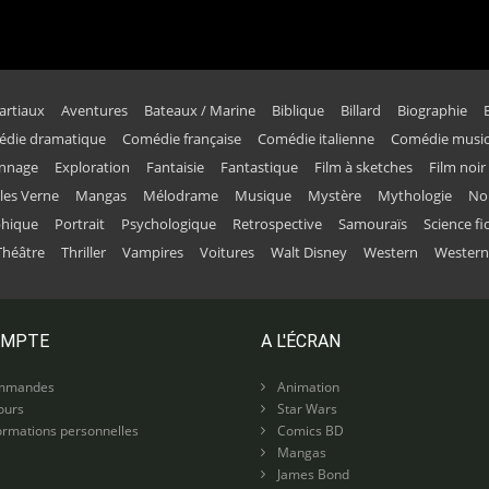
artiaux
Aventures
Bateaux / Marine
Biblique
Billard
Biographie
die dramatique
Comédie française
Comédie italienne
Comédie music
onnage
Exploration
Fantaisie
Fantastique
Film à sketches
Film noir
ules Verne
Mangas
Mélodrame
Musique
Mystère
Mythologie
No
phique
Portrait
Psychologique
Retrospective
Samouraïs
Science fi
Théâtre
Thriller
Vampires
Voitures
Walt Disney
Western
Western
OMPTE
A L'ÉCRAN
mmandes
Animation
ours
Star Wars
rmations personnelles
Comics BD
Mangas
James Bond