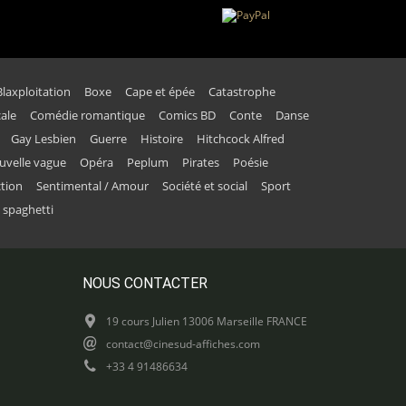
Blaxploitation
Boxe
Cape et épée
Catastrophe
ale
Comédie romantique
Comics BD
Conte
Danse
Gay Lesbien
Guerre
Histoire
Hitchcock Alfred
uvelle vague
Opéra
Peplum
Pirates
Poésie
ction
Sentimental / Amour
Société et social
Sport
 spaghetti
NOUS CONTACTER
19 cours Julien 13006 Marseille FRANCE
contact@cinesud-affiches.com
+33 4 91486634