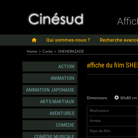
Affi
Qui sommes-nous ?
Recherche avanc
Home
>
Conte
>
SHEHERAZADE
affiche du film
SHE
ACTION
ANIMATION
ANIMATION JAPONAISE
Dimensions
60x80 cm
ARTS MARTIAUX
Réalisateur
AVENTURES
Année
COMÉDIE
Pays du film
COMÉDIE MUSICALE