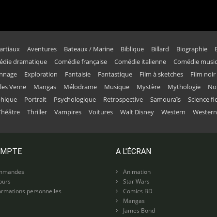
artiaux
Aventures
Bateaux / Marine
Biblique
Billard
Biographie
die dramatique
Comédie française
Comédie italienne
Comédie music
onnage
Exploration
Fantaisie
Fantastique
Film à sketches
Film noir
ules Verne
Mangas
Mélodrame
Musique
Mystère
Mythologie
No
phique
Portrait
Psychologique
Retrospective
Samouraïs
Science fi
Théâtre
Thriller
Vampires
Voitures
Walt Disney
Western
Western
OMPTE
A L'ÉCRAN
mmandes
Animation
ours
Star Wars
rmations personnelles
Comics BD
Mangas
James Bond