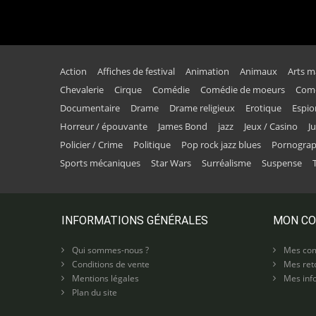
Action
Affiches de festival
Animation
Animaux
Arts m
Chevalerie
Cirque
Comédie
Comédie de moeurs
Comé
Documentaire
Drame
Drame religieux
Erotique
Espi
Horreur / épouvante
James Bond
jazz
Jeux / Casino
J
Policier / Crime
Politique
Pop rock jazz blues
Pornogra
Sports mécaniques
Star Wars
Surréalisme
Suspense
INFORMATIONS GÉNÉRALES
MON C
Qui sommes-nous ?
Mes co
Conditions de vente
Mes ret
Mentions légales
Mes info
Plan du site