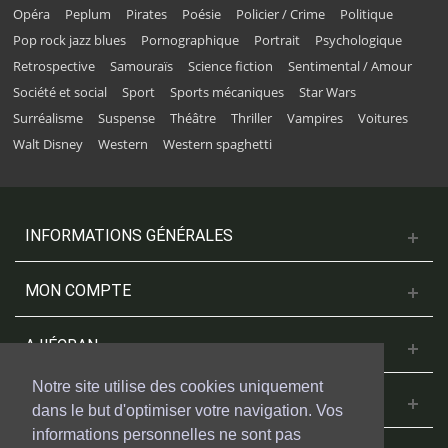
Opéra
Peplum
Pirates
Poésie
Policier / Crime
Politique
Pop rock jazz blues
Pornographique
Portrait
Psychologique
Retrospective
Samouraïs
Science fiction
Sentimental / Amour
Société et social
Sport
Sports mécaniques
Star Wars
Surréalisme
Suspense
Théâtre
Thriller
Vampires
Voitures
Walt Disney
Western
Western spaghetti
INFORMATIONS GÉNÉRALES
MON COMPTE
A L'ÉCRAN
Notre site utilise des cookies uniquement
NOUS CONTACTER
dans le but d'optimiser votre navigation. Vos
informations personnelles ne sont pas