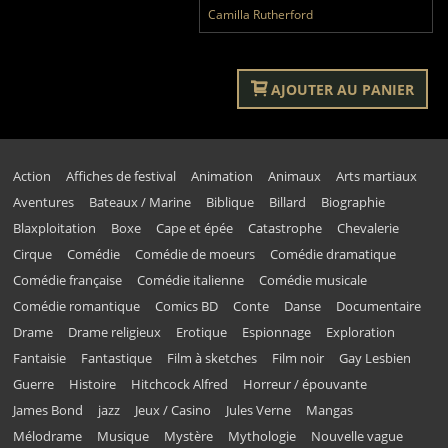
Camilla Rutherford
AJOUTER AU PANIER
Action
Affiches de festival
Animation
Animaux
Arts martiaux
Aventures
Bateaux / Marine
Biblique
Billard
Biographie
Blaxploitation
Boxe
Cape et épée
Catastrophe
Chevalerie
Cirque
Comédie
Comédie de moeurs
Comédie dramatique
Comédie française
Comédie italienne
Comédie musicale
Comédie romantique
Comics BD
Conte
Danse
Documentaire
Drame
Drame religieux
Erotique
Espionnage
Exploration
Fantaisie
Fantastique
Film à sketches
Film noir
Gay Lesbien
Guerre
Histoire
Hitchcock Alfred
Horreur / épouvante
James Bond
jazz
Jeux / Casino
Jules Verne
Mangas
Mélodrame
Musique
Mystère
Mythologie
Nouvelle vague