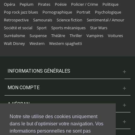
Opéra
Peplum
Pirates
Poésie
Policier / Crime
Politique
Pop rock jazz blues
Pornographique
Portrait
Psychologique
Retrospective
Samouraïs
Science fiction
Sentimental / Amour
Société et social
Sport
Sports mécaniques
Star Wars
Surréalisme
Suspense
Théâtre
Thriller
Vampires
Voitures
Walt Disney
Western
Western spaghetti
INFORMATIONS GÉNÉRALES
MON COMPTE
A L'ÉCRAN
Notre site utilise des cookies uniquement
NOUS CONTACTER
dans le but d'optimiser votre navigation. Vos
informations personnelles ne sont pas