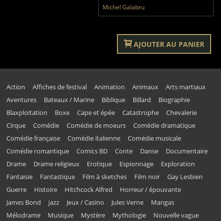
Michel Galabru
AJOUTER AU PANIER
Action
Affiches de festival
Animation
Animaux
Arts martiaux
Aventures
Bateaux / Marine
Biblique
Billard
Biographie
Blaxploitation
Boxe
Cape et épée
Catastrophe
Chevalerie
Cirque
Comédie
Comédie de moeurs
Comédie dramatique
Comédie française
Comédie italienne
Comédie musicale
Comédie romantique
Comics BD
Conte
Danse
Documentaire
Drame
Drame religieux
Erotique
Espionnage
Exploration
Fantaisie
Fantastique
Film à sketches
Film noir
Gay Lesbien
Guerre
Histoire
Hitchcock Alfred
Horreur / épouvante
James Bond
jazz
Jeux / Casino
Jules Verne
Mangas
Mélodrame
Musique
Mystère
Mythologie
Nouvelle vague