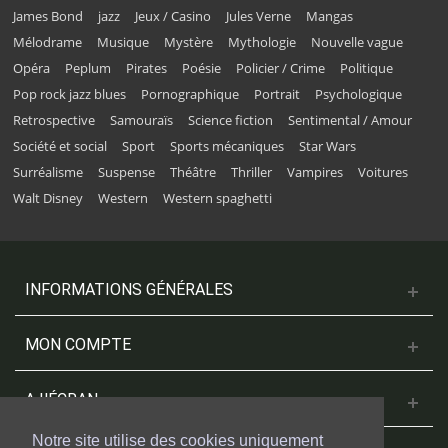
James Bond
jazz
Jeux / Casino
Jules Verne
Mangas
Mélodrame
Musique
Mystère
Mythologie
Nouvelle vague
Opéra
Peplum
Pirates
Poésie
Policier / Crime
Politique
Pop rock jazz blues
Pornographique
Portrait
Psychologique
Retrospective
Samouraïs
Science fiction
Sentimental / Amour
Société et social
Sport
Sports mécaniques
Star Wars
Surréalisme
Suspense
Théâtre
Thriller
Vampires
Voitures
Walt Disney
Western
Western spaghetti
INFORMATIONS GÉNÉRALES
MON COMPTE
A L'ÉCRAN
Notre site utilise des cookies uniquement