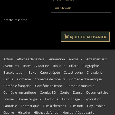
Paul Stewart
affiche ressortie
AJOUTER AU PANIER
Action
Affiches de festival
Animation
Animaux
Arts martiaux
Aventures
Bateaux / Marine
Biblique
Billard
Biographie
Blaxploitation
Boxe
Cape et épée
Catastrophe
Chevalerie
Cirque
Comédie
Comédie de moeurs
Comédie dramatique
Comédie française
Comédie italienne
Comédie musicale
Comédie romantique
Comics BD
Conte
Danse
Documentaire
Drame
Drame religieux
Erotique
Espionnage
Exploration
Fantaisie
Fantastique
Film à sketches
Film noir
Gay Lesbien
Guerre
Histoire
Hitchcock Alfred
Horreur / épouvante