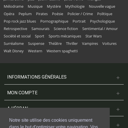
Mélodrame
Musique
Mystère
Mythologie
Nouvelle vague
Opéra
Peplum
Pirates
Poésie
Policier / Crime
Politique
Pop rock jazz blues
Pornographique
Portrait
Psychologique
Retrospective
Samouraïs
Science fiction
Sentimental / Amour
Société et social
Sport
Sports mécaniques
Star Wars
Surréalisme
Suspense
Théâtre
Thriller
Vampires
Voitures
Walt Disney
Western
Western spaghetti
INFORMATIONS GÉNÉRALES
MON COMPTE
A L'ÉCRAN
Notre site utilise des cookies uniquement
NOUS CONTACTER
dans le but d'optimiser votre navigation. Vos