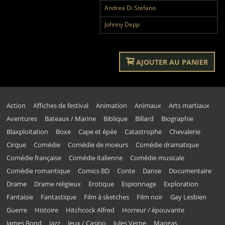
Andrea Di Stefano
Johnny Depp
AJOUTER AU PANIER
Action
Affiches de festival
Animation
Animaux
Arts martiaux
Aventures
Bateaux / Marine
Biblique
Billard
Biographie
Blaxploitation
Boxe
Cape et épée
Catastrophe
Chevalerie
Cirque
Comédie
Comédie de moeurs
Comédie dramatique
Comédie française
Comédie italienne
Comédie musicale
Comédie romantique
Comics BD
Conte
Danse
Documentaire
Drame
Drame religieux
Erotique
Espionnage
Exploration
Fantaisie
Fantastique
Film à sketches
Film noir
Gay Lesbien
Guerre
Histoire
Hitchcock Alfred
Horreur / épouvante
James Bond
jazz
Jeux / Casino
Jules Verne
Mangas