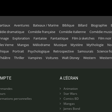
artiaux
Aventures
Bateaux / Marine
Biblique
Billard
Biographie
die dramatique
Comédie française
Comédie italienne
Comédie music
onnage
Exploration
Fantaisie
Fantastique
Film à sketches
Film noir
ules Verne
Mangas
Mélodrame
Musique
Mystère
Mythologie
No
phique
Portrait
Psychologique
Retrospective
Samouraïs
Science fi
Théâtre
Thriller
Vampires
Voitures
Walt Disney
Western
Western
OMPTE
A L'ÉCRAN
mmandes
Animation
ours
Star Wars
rmations personnelles
Comics BD
Mangas
James Bond