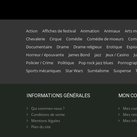
Action
Affiches de festival
Animation
Animaux
Arts m
Chevalerie
Cirque
Comédie
Comédie de moeurs
Comé
Documentaire
Drame
Drame religieux
Erotique
Espi
Horreur / épouvante
James Bond
jazz
Jeux / Casino
J
Policier / Crime
Politique
Pop rock jazz blues
Pornogra
Sports mécaniques
Star Wars
Surréalisme
Suspense
INFORMATIONS GÉNÉRALES
MON C
Qui sommes-nous ?
Mes co
Conditions de vente
Mes ret
Mentions légales
Mes info
Plan du site