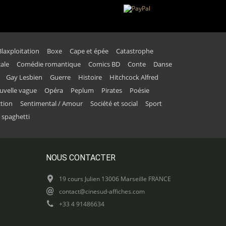
Blaxploitation
Boxe
Cape et épée
Catastrophe
ale
Comédie romantique
Comics BD
Conte
Danse
Gay Lesbien
Guerre
Histoire
Hitchcock Alfred
uvelle vague
Opéra
Peplum
Pirates
Poésie
ction
Sentimental / Amour
Société et social
Sport
 spaghetti
NOUS CONTACTER
19 cours Julien 13006 Marseille FRANCE
contact@cinesud-affiches.com
+33 4 91486634