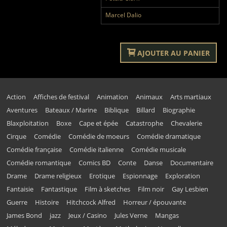
Marcel Dalio
AJOUTER AU PANIER
Action
Affiches de festival
Animation
Animaux
Arts martiaux
Aventures
Bateaux / Marine
Biblique
Billard
Biographie
Blaxploitation
Boxe
Cape et épée
Catastrophe
Chevalerie
Cirque
Comédie
Comédie de moeurs
Comédie dramatique
Comédie française
Comédie italienne
Comédie musicale
Comédie romantique
Comics BD
Conte
Danse
Documentaire
Drame
Drame religieux
Erotique
Espionnage
Exploration
Fantaisie
Fantastique
Film à sketches
Film noir
Gay Lesbien
Guerre
Histoire
Hitchcock Alfred
Horreur / épouvante
James Bond
jazz
Jeux / Casino
Jules Verne
Mangas