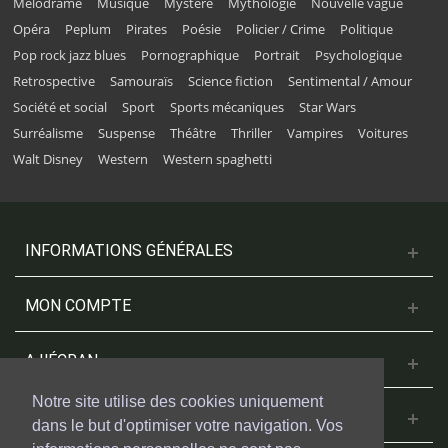
Mélodrame
Musique
Mystère
Mythologie
Nouvelle vague
Opéra
Peplum
Pirates
Poésie
Policier / Crime
Politique
Pop rock jazz blues
Pornographique
Portrait
Psychologique
Retrospective
Samouraïs
Science fiction
Sentimental / Amour
Société et social
Sport
Sports mécaniques
Star Wars
Surréalisme
Suspense
Théâtre
Thriller
Vampires
Voitures
Walt Disney
Western
Western spaghetti
INFORMATIONS GÉNÉRALES
MON COMPTE
A L'ÉCRAN
Notre site utilise des cookies uniquement
NOUS CONTACTER
dans le but d'optimiser votre navigation. Vos