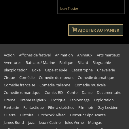
Jean Tissier
AJOUTER AU PANIER
Action
Affiches de festival
Animation
Animaux
Arts martiaux
Aventures
Bateaux / Marine
Biblique
Billard
Biographie
Blaxploitation
Boxe
Cape et épée
Catastrophe
Chevalerie
Cirque
Comédie
Comédie de moeurs
Comédie dramatique
Comédie française
Comédie italienne
Comédie musicale
Comédie romantique
Comics BD
Conte
Danse
Documentaire
Drame
Drame religieux
Erotique
Espionnage
Exploration
Fantaisie
Fantastique
Film à sketches
Film noir
Gay Lesbien
Guerre
Histoire
Hitchcock Alfred
Horreur / épouvante
James Bond
jazz
Jeux / Casino
Jules Verne
Mangas