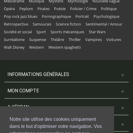
Mélodrame
Musique
Mystère
Mythologie
Nouvelle vague
Opéra
Peplum
Pirates
Poésie
Policier / Crime
Politique
Pop rock jazz blues
Pornographique
Portrait
Psychologique
Retrospective
Samouraïs
Science fiction
Sentimental / Amour
Société et social
Sport
Sports mécaniques
Star Wars
Surréalisme
Suspense
Théâtre
Thriller
Vampires
Voitures
Walt Disney
Western
Western spaghetti
INFORMATIONS GÉNÉRALES
MON COMPTE
A L'ÉCRAN
Notre site utilise des cookies uniquement
NOUS CONTACTER
dans le but d'optimiser votre navigation. Vos