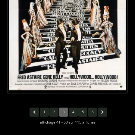
1
2
3
4
5
6
affichage 41 - 60 sur 115 affiches