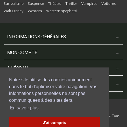
Surréalisme
Suspense
Théâtre
Thriller
Vampires
Voitures
Walt Disney
Western
Western spaghetti
INFORMATIONS GÉNÉRALES
MON COMPTE
A L'ÉCRAN
Notre site utilise des cookies uniquement
NOUS CONTACTER
dans le but d'optimiser votre navigation. Vos
informations personnelles ne sont pas
communiquées à des sites tiers.
En savoir plus
© 2018 Cinesud Affiches réalisé avec Presta Shop™ par Weblogix. Tous
droits reservés.
J'ai compris