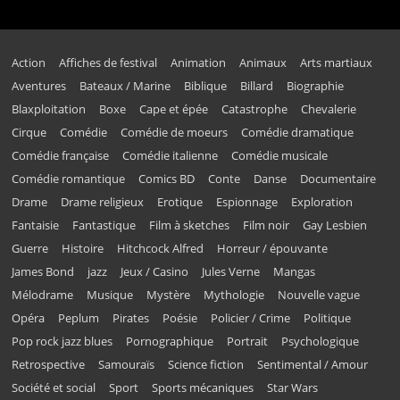
Action
Affiches de festival
Animation
Animaux
Arts martiaux
Aventures
Bateaux / Marine
Biblique
Billard
Biographie
Blaxploitation
Boxe
Cape et épée
Catastrophe
Chevalerie
Cirque
Comédie
Comédie de moeurs
Comédie dramatique
Comédie française
Comédie italienne
Comédie musicale
Comédie romantique
Comics BD
Conte
Danse
Documentaire
Drame
Drame religieux
Erotique
Espionnage
Exploration
Fantaisie
Fantastique
Film à sketches
Film noir
Gay Lesbien
Guerre
Histoire
Hitchcock Alfred
Horreur / épouvante
James Bond
jazz
Jeux / Casino
Jules Verne
Mangas
Mélodrame
Musique
Mystère
Mythologie
Nouvelle vague
Opéra
Peplum
Pirates
Poésie
Policier / Crime
Politique
Pop rock jazz blues
Pornographique
Portrait
Psychologique
Retrospective
Samouraïs
Science fiction
Sentimental / Amour
Société et social
Sport
Sports mécaniques
Star Wars